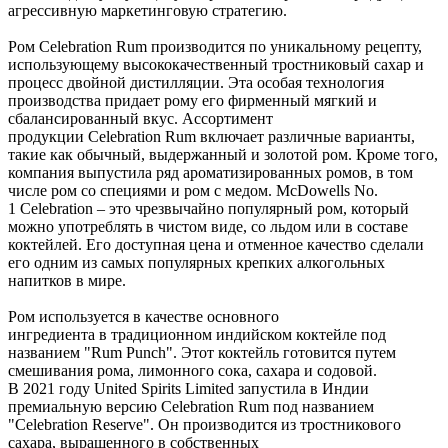
агрессивную
маркетинговую
стратегию.
Ром
Celebration
Rum
производится
по
уникальному
рецепту,
использующему
высококачественный
тростниковый
сахар
и
процесс
двойной
дистилляции.
Эта
особая
технология
производства
придает
рому
его
фирменный
мягкий
и
сбалансированный
вкус. Ассортимент
продукции
Celebration
Rum
включает
различные
варианты,
такие
как
обычный,
выдержанный
и
золотой
ром.
Кроме
того,
компания
выпустила
ряд
ароматизированных
ромов,
в
том
числе
ром
со
специями
и
ром
с
медом. McDowells
No.
1
Celebration
–
это
чрезвычайно
популярный
ром,
который
можно
употреблять
в
чистом
виде,
со
льдом
или
в
составе
коктейлей.
Его
доступная
цена
и
отменное
качество
сделали
его
одним
из
самых
популярных
крепких
алкогольных
напитков
в
мире.
Ром
используется
в
качестве
основного
ингредиента
в
традиционном
индийском
коктейле
под
названием
"Rum
Punch".
Этот
коктейль
готовится
путем
смешивания
рома,
лимонного
сока,
сахара
и
содовой.
В
2021
году United Spirits
Limited
запустила
в
Индии
премиальную
версию
Celebration
Rum
под
названием
"Celebration
Reserve".
Он
производится
из
тростникового
сахара,
выращенного
в
собственных