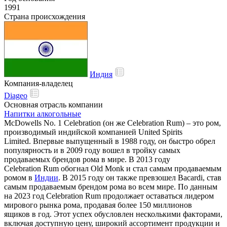
1991
Страна происхождения
Индия
Компания-владелец
Diageo
Основная отрасль компании
Напитки алкогольные
McDowells
No.
1
Celebration
(он
же
Celebration
Rum)
–
это ром,
производимый индийской компанией United Spirits
Limited.
Впервые
выпущенный
в
1988
году,
он
быстро
обрел
популярность
и
в 2009 году вошел в тройку самых
продаваемых брендов рома в мире. В 2013 году
Celebration
Rum
обогнал Old Monk
и
стал
самым
продаваемым
ромом
в
Индии
. В 2015 году он также
превзошел
Bacardi,
став
самым
продаваемым
брендом
рома
во
всем
мире.
По
данным
на
2023
год
Celebration
Rum
продолжает
оставаться
лидером
мирового
рынка
рома,
продавая
более
150
миллионов
ящиков
в
год.
Этот
успех
обусловлен
несколькими
факторами,
включая
доступную
цену,
широкий
ассортимент
продукции
и