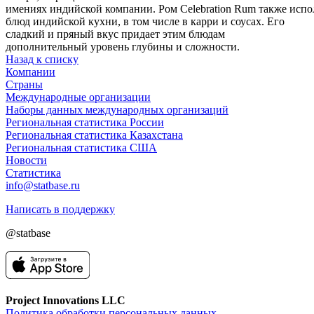
имениях
индийской
компании
.
Ром
Celebration
Rum
также
испо
блюд
индийской
кухни,
в
том
числе
в
карри
и
соусах.
Его
сладкий
и
пряный
вкус
придает
этим
блюдам
дополнительный
уровень
глубины
и
сложности.
Назад к списку
Компании
Страны
Международные организации
Наборы данных международных организаций
Региональная статистика России
Региональная статистика Казахстана
Региональная статистика США
Новости
Статистика
info@statbase.ru
Написать в поддержку
@statbase
Project Innovations LLC
Политика обработки персональных данных