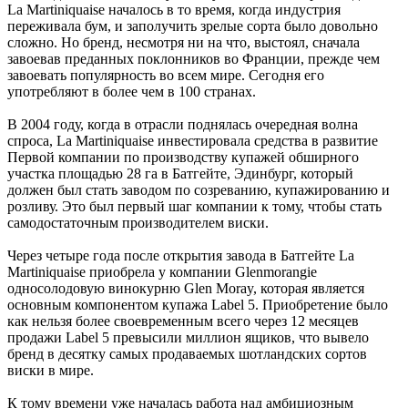
La Martiniquaise началось в то время, когда индустрия
переживала бум, и заполучить зрелые сорта было довольно
сложно. Но бренд, несмотря ни на что, выстоял, сначала
завоевав преданных поклонников во Франции, прежде чем
завоевать популярность во всем мире. Сегодня его
употребляют в более чем в 100 странах.
В 2004 году, когда в отрасли поднялась очередная волна
спроса, La Martiniquaise инвестировала средства в развитие
Первой компании по производству купажей обширного
участка площадью 28 га в Батгейте, Эдинбург, который
должен был стать заводом по созреванию, купажированию и
розливу. Это был первый шаг компании к тому, чтобы стать
самодостаточным производителем виски.
Через четыре года после открытия завода в Батгейте La
Martiniquaise приобрела у компании Glenmorangie
односолодовую винокурню Glen Moray, которая является
основным компонентом купажа Label 5. Приобретение было
как нельзя более своевременным всего через 12 месяцев
продажи Label 5 превысили миллион ящиков, что вывело
бренд в десятку самых продаваемых шотландских сортов
виски в мире.
К тому времени уже началась работа над амбициозным