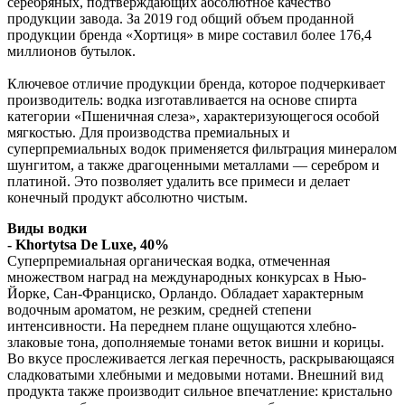
серебряных, подтверждающих абсолютное качество
продукции завода. За 2019 год общий объем проданной
продукции бренда «Хортиця» в мире составил более 176,4
миллионов бутылок.
Ключевое отличие продукции бренда, которое подчеркивает
производитель: водка изготавливается на основе спирта
категории «Пшеничная слеза», характеризующегося особой
мягкостью. Для производства премиальных и
суперпремиальных водок применяется фильтрация минералом
шунгитом, а также драгоценными металлами — серебром и
платиной. Это позволяет удалить все примеси и делает
конечный продукт абсолютно чистым.
Виды водки
- Khortytsa De Luxe, 40%
Суперпремиальная органическая водка, отмеченная
множеством наград на международных конкурсах в Нью-
Йорке, Сан-Франциско, Орландо. Обладает характерным
водочным ароматом, не резким, средней степени
интенсивности. На переднем плане ощущаются хлебно-
злаковые тона, дополняемые тонами веток вишни и корицы.
Во вкусе прослеживается легкая перечность, раскрывающаяся
сладковатыми хлебными и медовыми нотами. Внешний вид
продукта также производит сильное впечатление: кристально