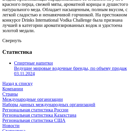
красного перца, свежей мяты, ароматной корицы и душистого
натурального меда. Обладает насыщенным, полным вкусом, с
легкой сладостью и ненавязчивой горчинкой. На престижном
конкурсе Drinks International Vodka Challenge была признана
лучшей в категории ароматизированных водок и удостоена
золотой медали.
Свернуть
Статистика
Спиртные напитки
Ведущие мировые водочные бренды, по объему продаж
03.11.2024
Назад к списку
Компании
Страны
Международные организации
Наборы данных международных организаций
Региональная статистика России
Региональная статистика Казахстана
Региональная статистика США
Новости
Статистика