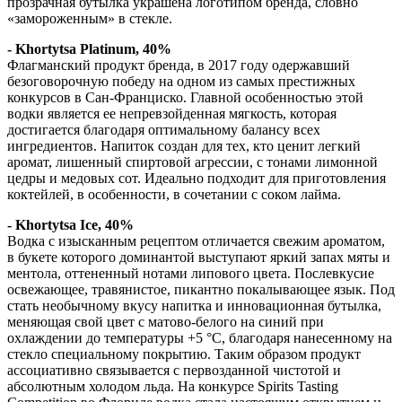
прозрачная бутылка украшена логотипом бренда, словно
«замороженным» в стекле.
- Khortytsa Platinum, 40%
Флагманский продукт бренда, в 2017 году одержавший
безоговорочную победу на одном из самых престижных
конкурсов в Сан-Франциско. Главной особенностью этой
водки является ее непревзойденная мягкость, которая
достигается благодаря оптимальному балансу всех
ингредиентов. Напиток создан для тех, кто ценит легкий
аромат, лишенный спиртовой агрессии, с тонами лимонной
цедры и медовых сот. Идеально подходит для приготовления
коктейлей, в особенности, в сочетании с соком лайма.
- Khortytsa Ice, 40%
Водка с изысканным рецептом отличается свежим ароматом,
в букете которого доминантой выступают яркий запах мяты и
ментола, оттененный нотами липового цвета. Послевкусие
освежающее, травянистое, пикантно покалывающее язык. Под
стать необычному вкусу напитка и инновационная бутылка,
меняющая свой цвет с матово-белого на синий при
охлаждении до температуры +5 °С, благодаря нанесенному на
стекло специальному покрытию. Таким образом продукт
ассоциативно связывается с первозданной чистотой и
абсолютным холодом льда. На конкурсе Spirits Tasting