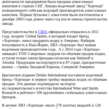
деятельности предприятия была продажа алкогольных
напитков в странах СНГ. Ликеро-водочный завод "Хортиця"
позиционирует себя как ведущий производитель алкогольных
напитков. Первые бутылки с алкоголем были изготовлены в
декабре 2003 года, ровно через год после начала строительства
завода.
Представительство в
США
официально открылось в 2011
году, холдинг Global Spirits, в который входит бренд
«Хортиця», начал продавать водку в Америке. Набирая
популярность в Нью-Йорке, ЛВЗ «Хортиця» был назван
водочным производителем года. А с 2014 года «Хортица»
замыкает ТОП-3 мировых лидеров по объемам продаж водки,
уступая только таким брендам-гигантам как Smirnoff и
Absolut. Продукция экспортируется в 87 стран, приоритетные
рынки – страны Западной Европы, Северной Америки.
Британское издание Drinks International поставило водочный
бренд «Хортиця» в первую тройку мировых водок по объёмам
продаж. Эти данные подтвердили эксперты
исследовательского агентства International Wine and Spirits
Research в рейтинге 100 крупнейших глобальных алкогольных
брендов.
В активе ЛВЗ «Хортиця» около 278 золотых медалей и 120