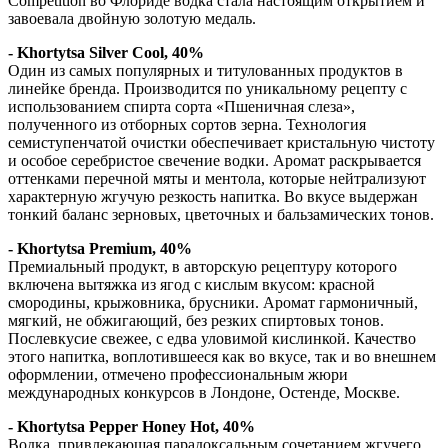
Competition во Флориде водка стала настоящим открытием и
завоевала двойную золотую медаль.
- Khortytsa Silver Cool, 40%
Один из самых популярных и титулованных продуктов в
линейке бренда. Производится по уникальному рецепту с
использованием спирта сорта «Пшеничная слеза»,
полученного из отборных сортов зерна. Технология
семиступенчатой очистки обеспечивает кристальную чистоту
и особое серебристое свечение водки. Аромат раскрывается
оттенками перечной мяты и ментола, которые нейтрализуют
характерную жгучую резкость напитка. Во вкусе выдержан
тонкий баланс зерновых, цветочных и бальзамических тонов.
- Khortytsa Premium, 40%
Премиальный продукт, в авторскую рецептуру которого
включена вытяжка из ягод с кислым вкусом: красной
смородины, крыжовника, брусники. Аромат гармоничный,
мягкий, не обжигающий, без резких спиртовых тонов.
Послевкусие свежее, с едва уловимой кислинкой. Качество
этого напитка, воплотившееся как во вкусе, так и во внешнем
оформлении, отмечено профессиональным жюри
международных конкурсов в Лондоне, Остенде, Москве.
- Khortytsa Pepper Honey Hot, 40%
Водка, привлекающая парадоксальным сочетанием жгучего