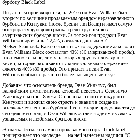
бурбону
Black Label.
По
данным
производителя,
на 2010 год Evan Williams был
вторым по величине продаваемым брендом неразбавленного
бурбона из Кентукки (после бренда Jim Beam) и имел самую
быстрорастущую долю рынка среди крупнейших
американских брендов
виски.
За
тот же год
продажи
Evan
Williams
выросли
на
12,4%,
согласно
данным
A.C.
Nielsen
Scantrack. Важно
отметить,
что
содержание
алкоголя в
Evan Williams Black составляет 43% (86 американской пробы),
что
немного
выше,
чем
у
некоторых других популярных
виски, которые разливаются с минимальным содержанием
алкоголя 40% (80 пробы).
Это
придает
виски Evan
Williams
особый
характер
и более
насыщенный
вкус.
Добавим, что основатель бренда, Эван Уильямс, был
валлийским иммигрантом, который переехал в Северную
Америку в конце 18 века. Он основал свою винокурню в
Кентукки и вложил свою страсть и знания в создание
высококачественного бурбона. Его наследие продолжается до
сегодняшнего дня, и Evan Williams остается одним из самых
узнаваемых и любимых брендов виски.
Этикетка бутылки самого продаваемого сорта, black label,
подчеркивает это наследие — на ней нанесены надписи "С