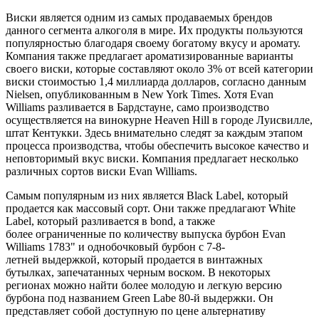
Виски является одним из самых продаваемых брендов
данного сегмента алкоголя в мире. Их продукты пользуются
популярностью благодаря своему богатому вкусу и аромату.
Компания также предлагает ароматизированные варианты
своего виски, которые составляют около 3% от всей категории
виски стоимостью 1,4 миллиарда долларов, согласно данным
Nielsen, опубликованным в New York Times. Хотя Evan
Williams разливается в Бардстауне, само производство
осуществляется на винокурне Heaven Hill в городе Луисвилле,
штат Кентукки. Здесь внимательно следят за каждым этапом
процесса производства, чтобы обеспечить высокое качество и
неповторимый вкус виски. Компания предлагает несколько
различных сортов виски Evan Williams.
Самым
популярным
из
них
является Black Label, который
продается как массовый
сорт.
Они
также
предлагают
White
Label, который разливается в bond,
а
также
более
ограниченные
по
количеству
выпуска
бурбон Evan
Williams
1783"
и однобочковый бурбон с 7-8-
летней
выдержкой,
который продается в винтажных
бутылках, запечатанных черным
воском. В
некоторых
регионах
можно
найти
более молодую и легкую версию
бурбона
под
названием
Green Labe 80-й
выдержки.
Он
представляет
собой
доступную
по
цене
альтернативу