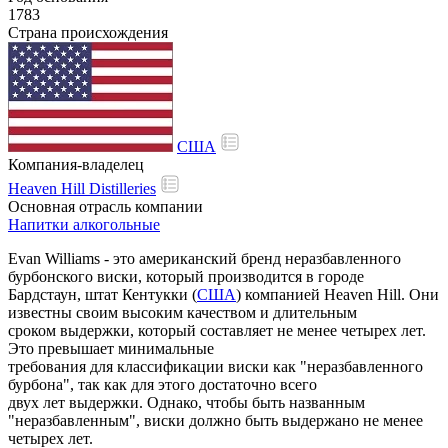
1783
Страна происхождения
США
Компания-владелец
Heaven Hill Distilleries
Основная отрасль компании
Напитки алкогольные
Evan Williams - это американский бренд неразбавленного
бурбонского виски, который производится в
городе
Бардстаун,
штат Кентукки (
США
) компанией Heaven Hill.
Они
известны
своим
высоким
качеством
и
длительным
сроком
выдержки, который составляет не менее четырех
лет.
Это
превышает
минимальные
требования
для
классификации
виски как
"неразбавленного
бурбона",
так
как для
этого
достаточно
всего
двух
лет
выдержки.
Однако,
чтобы
быть
названным
"неразбавленным",
виски
должно
быть
выдержано
не менее
четырех
лет.