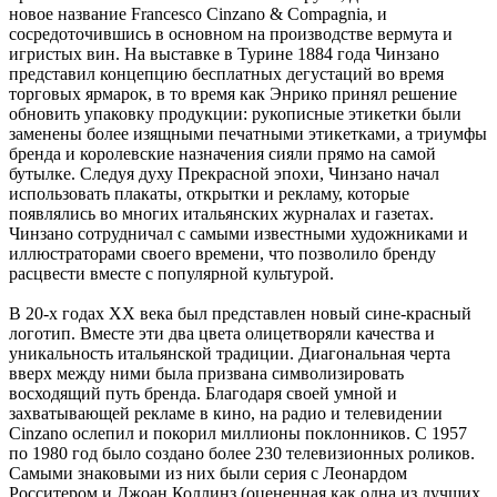
новое название Francesco Cinzano & Compagnia, и
сосредоточившись в основном на производстве вермута и
игристых вин. На выставке в Турине 1884 года Чинзано
представил концепцию бесплатных дегустаций во время
торговых ярмарок, в то время как Энрико принял решение
обновить упаковку продукции: рукописные этикетки были
заменены более изящными печатными этикетками, а триумфы
бренда и королевские назначения сияли прямо на самой
бутылке. Следуя духу Прекрасной эпохи, Чинзано начал
использовать плакаты, открытки и рекламу, которые
появлялись во многих итальянских журналах и газетах.
Чинзано сотрудничал с самыми известными художниками и
иллюстраторами своего времени, что позволило бренду
расцвести вместе с популярной культурой.
В 20-х годах XX века был представлен новый сине-красный
логотип. Вместе эти два цвета олицетворяли качества и
уникальность итальянской традиции. Диагональная черта
вверх между ними была призвана символизировать
восходящий путь бренда. Благодаря своей умной и
захватывающей рекламе в кино, на радио и телевидении
Cinzano ослепил и покорил миллионы поклонников. С 1957
по 1980 год было создано более 230 телевизионных роликов.
Самыми знаковыми из них были серия с Леонардом
Росситером и Джоан Коллинз (оцененная как одна из лучших