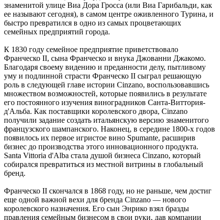
знаменитой улице Виа Дора Гросса (или Виа Гарибальди, как
ее называют сегодня), в самом центре оживленного Турина, и
быстро превратился в одно из самых процветающих
семейных предприятий города.
К 1830 году семейное предприятие приветствовало
Франческо II, сына Франческо и внука Джованни Джакомо.
Благодаря своему видению и преданности делу, пытливому
уму и подлинной страсти Франческо II сыграл решающую
роль в следующей главе истории Cinzano, воспользовавшись
множеством возможностей, которые появились в результате
его постоянного изучения виноградников Санта-Виттория-
д'Альба. Как поставщики королевского двора, Cinzano
получили задание создать итальянскую версию знаменитого
французского шампанского. Наконец, в середине 1800-х годов
появилось их первое игристое вино Spumante, расширив
бизнес до производства этого инновационного продукта.
Santa Vittoria d'Alba стала душой бизнеса Cinzano, который
собирался превратиться из местной витрины в глобальный
бренд.
Франческо II скончался в 1868 году, но не раньше, чем достиг
еще одной важной вехи для бренда Cinzano — нового
королевского назначения. Его сын Энрико взял бразды
правления семейным бизнесом в свои руки, дав компании