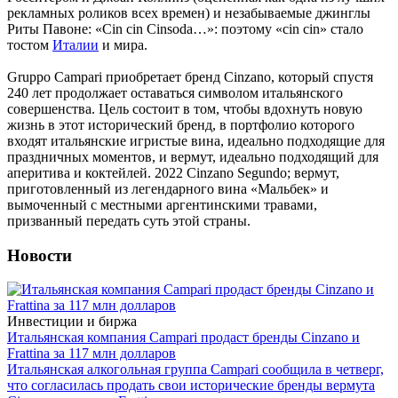
рекламных роликов всех времен) и незабываемые джинглы
Риты Павоне: «Cin cin Cinsoda…»: поэтому «cin cin» стало
тостом
Италии
и мира.
Gruppo Campari приобретает бренд Cinzano, который спустя
240 лет продолжает оставаться символом итальянского
совершенства. Цель состоит в том, чтобы вдохнуть новую
жизнь в этот исторический бренд, в портфолио которого
входят итальянские игристые вина, идеально подходящие для
праздничных моментов, и вермут, идеально подходящий для
аперитива и коктейлей. 2022 Cinzano Segundo; вермут,
приготовленный из легендарного вина «Мальбек» и
вымоченный с местными аргентинскими травами,
призванный передать суть этой страны.
Новости
Инвестиции и биржа
Итальянская компания Campari продаст бренды Cinzano и
Frattina за 117 млн долларов
Итальянская алкогольная группа Campari сообщила в четверг,
что согласилась продать свои исторические бренды вермута