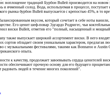
он:
воплощение
традиций Бурбон
Bulleit
производится
на новом 
жь и
ячменный
солод.
Вода,
используемая
в
процессе,
поступает
ого рынка бурбон Bulleit
выпускается
с крепостью 45%, в
то
вре
балансированным
вкусом,
который
сочетает
в
себе
ноты
ванили,
ществе.
Его
ценит
шеф-повар
Эдгардо
Родригес,
чьи
коктейльны
енил
виски Bulleit,
отметив
его
"полный,
насыщенный
и
мощный
ny также выпускает широкий ассортимент виски. В него входят рож
 этих сортов обладает своим уникальным характером, предлагая л
 с музыкальными фестивалями, такими как Bonnaroo и Austin Ci
ериканского опыта.
ности
к
качеству,
продолжает
завоевывать
сердца
ценителей
вис
ости
обеспечивают
прочную
основу
для его
будущего
процветан
т
радовать
людей
в
течение
многих
поколений".
А