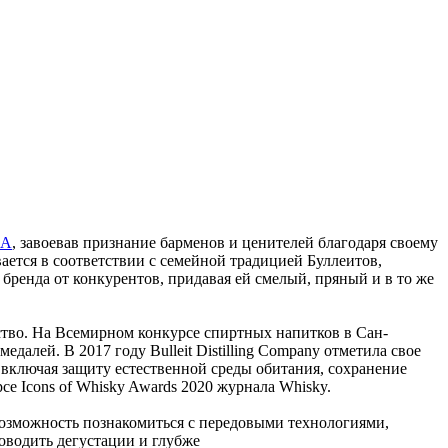
А
,
завоевав
признание
барменов и
ценителей
благодаря
своему
вается в
соответствии
с семейной
традицией
Буллеитов,
бренда
от
конкурентов,
придавая
ей
смелый,
пряный
и в
то
же
тво.
На
Всемирном конкурсе спиртных напитков в Сан-
медалей.
В
2017 году Bulleit Distilling
Company
отметила
свое
 включая защиту естественной среды обитания, сохранение
рсе Icons of Whisky Awards 2020 журнала
Whisky.
озможность
познакомиться
с
передовыми
технологиями,
оводить
дегустации
и
глубже