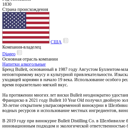
1830
Страна происхождения
США
Компания-владелец
Diageo
Основная отрасль компании
Напитки алкогольные
Бренд
Bulleit, основанный в 1987 году
Августом
Буллеитом-мл
неповторимому
вкусу
и
культурной
привлекательности. Изыск
уходящей
корнями
в
начало
19
века.
Использование
особого ре
время
поразительно
мягкий
вкус.
На
протяжении
многих
лет
виски Bulleit
неоднократно
удостаи
Франциско в 2021 году Bulleit 10 Year Old получил двойную з
30-летие открытием ультрасовременной
винокурни
в Шелбивил
водных ресурсов и
использование
местных ингредиентов, ви
В
2019 году при
винокурне
Bulleit Distilling Co. в Шелбивилле
инновационным
подходом и
экологической
ответственностью