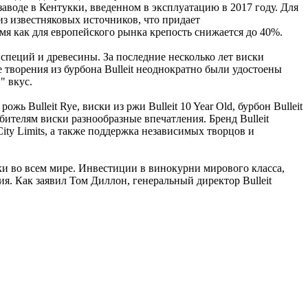
заводе в Кентукки,
введенном
в
эксплуатацию
в 2017 году. Для
из
известняковых
источников, что придает
мя
как для европейского рынка
крепость
снижается
до 40%.
специй
и
древесины.
За
последние
несколько
лет
виски
е
творения
из бурбона Bulleit
неоднократно
были
удостоены
"
вкус.
ь Bulleit Rye, виски из ржи Bulleit 10 Year Old, бурбон Bulleit
юбителям виски разнообразные впечатления. Бренд Bulleit
ty Limits, а также поддержка независимых творцов и
ки
во
всем
мире.
Инвестиции
в
винокурни
мирового
класса,
ия.
Как
заявил
Том
Диллон,
генеральный
директор
Bulleit