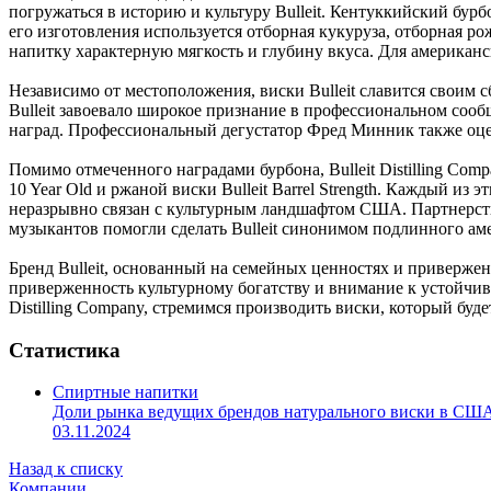
погружаться
в
историю
и
культуру
Bulleit. Кентуккийский
бурб
его
изготовления
используется
отборная
кукуруза,
отборная
ро
напитку
характерную
мягкость
и
глубину
вкуса.
Для
американск
Независимо
от
местоположения,
виски Bulleit
славится
своим
с
Bulleit
завоевало
широкое
признание
в
профессиональном
сооб
наград.
Профессиональный
дегустатор
Фред
Минник
также
оц
Помимо отмеченного наградами бурбона, Bulleit Distilling Compa
10 Year Old и ржаной виски Bulleit Barrel Strength. Каждый из
неразрывно связан с культурным ландшафтом США. Партнерство
музыкантов помогли сделать Bulleit синонимом подлинного ам
Бренд
Bulleit, основанный на
семейных
ценностях
и
привержен
приверженность
культурному
богатству
и
внимание
к
устойчив
Distilling
Company,
стремимся
производить
виски,
который
буде
Статистика
Спиртные напитки
Доли рынка ведущих брендов натурального виски в СШ
03.11.2024
Назад к списку
Компании