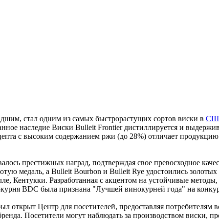
адшим,
стал
одним из самых быстрорастущих сортов виски в
СШ
анное
наследие Виски
Bulleit Frontier дистиллируется и выдержи
цепта с высоким содержанием ржи
(до
28%)
отличает
продукцию
валось
престижных
наград,
подтверждая
свое
превосходное
качес
олотую
медаль,
а
Bulleit
Bourbon
и Bulleit Rye
удостоились
золотых
ле, Кентукки.
Разработанная
с акцентом на устойчивые методы,
нокурня BDC
была
признана
"Лучшей
винокурней
года" на конку
 был
открыт
Центр для посетителей,
предоставляя
потребителям
в
бренда.
Посетители
могут
наблюдать
за
производством
виски,
пр