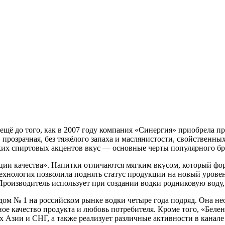
ё до того, как в 2007 году компания «Синергия» приобрела прав
я, прозрачная, без тяжёлого запаха и маслянистости, свойствен
зких спиртовых акцентов вкус — основные черты популярного бр
иции качества». Напитки отличаются мягким вкусом, который фо
 технология позволила поднять статус продукции на новый уров
изводитель использует при создании водки родниковую воду, 
дом № 1 на российском рынке водки четыре года подряд. Она н
ное качество продукта и любовь потребителя. Кроме того, «Бел
ах Азии и СНГ, а также реализует различные активности в канале 