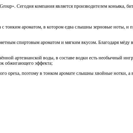
Group». Сегодня компания является производителем коньяка, бит
ка с тонким ароматом, в котором едва слышны зерновые ноты, и
 заметным спиртовым ароматом и мягким вкусом. Благодаря мёду
чённой артезианской воды, в составе водки есть необычный инг
док обжигающего эффекта;
ового ореха, поэтому в тонком аромате слышны хвойные нотки, а