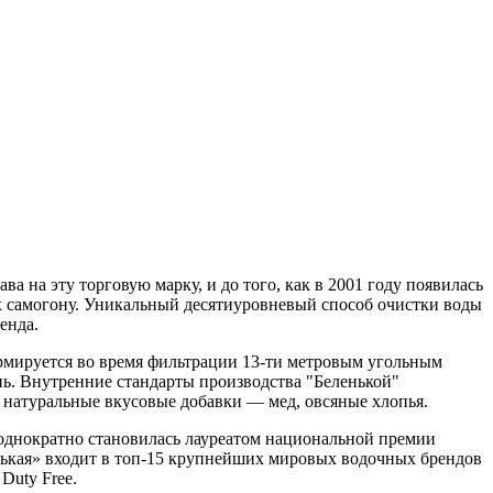
а на эту торговую марку, и до того, как в 2001 году появилась
ных самогону. Уникальный десятиуровневый способ очистки воды
енда.
рмируется во время фильтрации 13-ти метровым угольным
ень. Внутренние стандарты производства "Беленькой"
натуральные вкусовые добавки — мед, овсяные хлопья.
еоднократно становилась лауреатом национальной премии
енькая» входит в топ-15 крупнейших мировых водочных брендов
Duty Free.