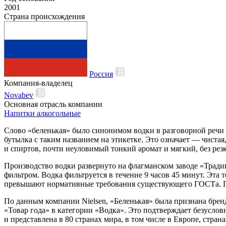
2001
Страна происхождения
Россия
Компания-владелец
Novabev
Основная отрасль компании
Напитки алкогольные
Слово «беленькая» было синонимом водки в разговорной речи ещ
бутылка с таким названием на этикетке. Это означает — чиста
и спиртов, почти неуловимый тонкий аромат и мягкий, без ре
Производство водки развернуто на флагманском заводе «Трад
фильтром. Водка фильтруется в течение 9 часов 45 минут. Эта
превышают нормативные требования существующего ГОСТа. Про
По данным компании Nielsen, «Беленькая» была признана брен
«Товар года» в категории «Водка». Это подтверждает безуслов
и представлена в 80 странах мира, в том числе в Европе, стран