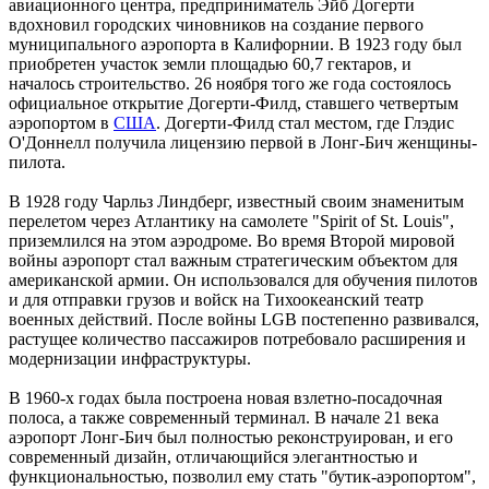
авиационного центра, предприниматель Эйб Догерти
вдохновил городских чиновников на создание первого
муниципального аэропорта в Калифорнии. В 1923 году был
приобретен участок земли площадью 60,7 гектаров, и
началось строительство. 26 ноября того же года состоялось
официальное открытие Догерти-Филд, ставшего четвертым
аэропортом в
США
. Догерти-Филд стал местом, где Глэдис
О'Доннелл получила лицензию первой в Лонг-Бич женщины-
пилота.
В 1928 году Чарльз Линдберг, известный своим знаменитым
перелетом через Атлантику на самолете "Spirit of St. Louis",
приземлился на этом аэродроме. Во время Второй мировой
войны аэропорт стал важным стратегическим объектом для
американской армии. Он использовался для обучения пилотов
и для отправки грузов и войск на Тихоокеанский театр
военных действий. После войны LGB постепенно развивался,
растущее количество пассажиров потребовало расширения и
модернизации инфраструктуры.
В 1960-х годах была построена новая взлетно-посадочная
полоса, а также современный терминал. В начале 21 века
аэропорт Лонг-Бич был полностью реконструирован, и его
современный дизайн, отличающийся элегантностью и
функциональностью, позволил ему стать "бутик-аэропортом",