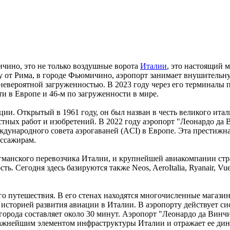
чино, это не только воздушные ворота
Италии
, это настоящий
у от Рима, в городе Фьюмичино, аэропорт занимает внушительн
вероятной загруженностью. В 2023 году через его терминалы п
и в Европе и 46-м по загруженности в мире.
ции. Открытый в 1961 году, он был назван в честь великого ита
стных работ и изобретений. В 2022 году аэропорт "Леонардо да
ународного совета аэрогаваней (ACI) в Европе. Эта престижна
ассажирам.
нского перевозчика Италии, и крупнейшей авиакомпании страны.
ь. Сегодня здесь базируются также Neos, AeroItalia, Ryanair, V
го путешествия. В его стенах находятся многочисленные магази
историей развития авиации в Италии. В аэропорту действует сис
а города составляет около 30 минут. Аэропорт "Леонардо да Винч
ажнейшим элементом инфраструктуры Италии и отражает ее дин