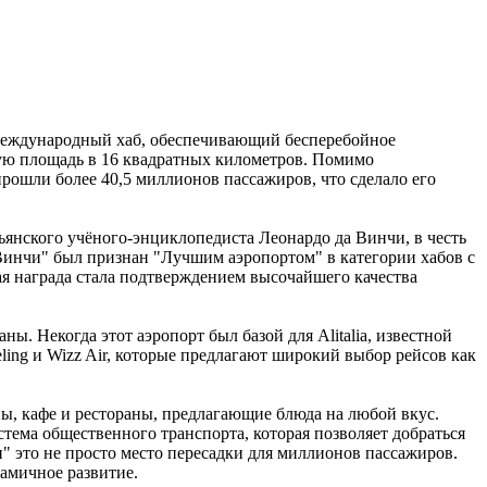
 международный хаб, обеспечивающий бесперебойное
ую площадь в 16 квадратных километров. Помимо
рошли более 40,5 миллионов пассажиров, что сделало его
льянского учёного-энциклопедиста Леонардо да Винчи, в честь
 Винчи" был признан "Лучшим аэропортом" в категории хабов с
я награда стала подтверждением высочайшего качества
 Некогда этот аэропорт был базой для Alitalia, известной
ueling и Wizz Air, которые предлагают широкий выбор рейсов как
ны, кафе и рестораны, предлагающие блюда на любой вкус.
тема общественного транспорта, которая позволяет добраться
и" это не просто место пересадки для миллионов пассажиров.
амичное развитие.