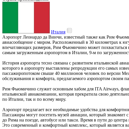
Италия
Аэропорт Леонардо да Винчи, известный также как Рим Фьюми
авиасообщение с миром. Расположенный в 30 километрах к юг
впечатляющих размеров, Рим Фьюмичино может похвастаться не
самым загруженным аэропортом в Италии, 9-м по загруженност
История аэропорта тесно связана с развитием итальянской авиа
которого в аэропорту выставлены репродукции его самых изве
пассажиропотоком свыше 40 миллионов человек по версии Межд
обслуживания и комфорта, предлагаемого аэропортом своим п
Рим Фьюмичино служит основным хабом для ITA Airways, флагма
итальянской авиакомпании, которая прекратила свою деятельност
по Италии, так и по всему миру.
Аэропорт предлагает все необходимые удобства для комфортно
Пассажиры могут посетить музей авиации, который знакомит с 
до Рима на поезде, автобусе или такси. Время в пути до центр
Это современный и комфортный комплекс, который является в