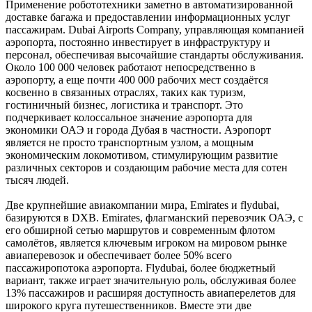
Применение робототехники заметно в автоматизированной
доставке багажа и предоставлении информационных услуг
пассажирам. Dubai Airports Company, управляющая компанией
аэропорта, постоянно инвестирует в инфраструктуру и
персонал, обеспечивая высочайшие стандарты обслуживания.
Около 100 000 человек работают непосредственно в
аэропорту, а еще почти 400 000 рабочих мест создаётся
косвенно в связанных отраслях, таких как туризм,
гостиничный бизнес, логистика и транспорт. Это
подчеркивает колоссальное значение аэропорта для
экономики ОАЭ и города Дубая в частности. Аэропорт
является не просто транспортным узлом, а мощным
экономическим локомотивом, стимулирующим развитие
различных секторов и создающим рабочие места для сотен
тысяч людей.
Две крупнейшие авиакомпании мира, Emirates и flydubai,
базируются в DXB. Emirates, флагманский перевозчик ОАЭ, с
его обширной сетью маршрутов и современным флотом
самолётов, является ключевым игроком на мировом рынке
авиаперевозок и обеспечивает более 50% всего
пассажиропотока аэропорта. Flydubai, более бюджетный
вариант, также играет значительную роль, обслуживая более
13% пассажиров и расширяя доступность авиаперелетов для
широкого круга путешественников. Вместе эти две