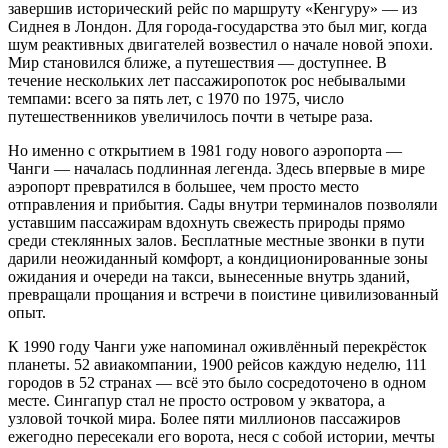
завершив исторический рейс по маршруту «Кенгуру» — из
Сиднея в Лондон. Для города-государства это был миг, когда
шум реактивных двигателей возвестил о начале новой эпохи.
Мир становился ближе, а путешествия — доступнее. В
течение нескольких лет пассажиропоток рос небывалыми
темпами: всего за пять лет, с 1970 по 1975, число
путешественников увеличилось почти в четыре раза.
Но именно с открытием в 1981 году нового аэропорта —
Чанги — началась подлинная легенда. Здесь впервые в мире
аэропорт превратился в большее, чем просто место
отправления и прибытия. Сады внутри терминалов позволяли
уставшим пассажирам вдохнуть свежесть природы прямо
среди стеклянных залов. Бесплатные местные звонки в пути
дарили неожиданный комфорт, а кондиционированные зоны
ожидания и очереди на такси, вынесенные внутрь зданий,
превращали прощания и встречи в поистине цивилизованный
опыт.
К 1990 году Чанги уже напоминал оживлённый перекрёсток
планеты. 52 авиакомпании, 1900 рейсов каждую неделю, 111
городов в 52 странах — всё это было сосредоточено в одном
месте. Сингапур стал не просто островом у экватора, а
узловой точкой мира. Более пяти миллионов пассажиров
ежегодно пересекали его ворота, неся с собой истории, мечты