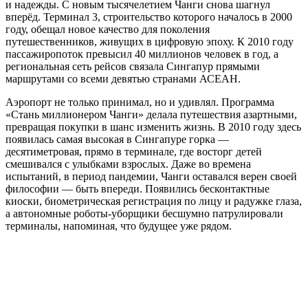
и надежды. С новым тысячелетием Чанги снова шагнул
вперёд. Терминал 3, строительство которого началось в 2000
году, обещал новое качество для поколения
путешественников, живущих в цифровую эпоху. К 2010 году
пассажиропоток превысил 40 миллионов человек в год, а
региональная сеть рейсов связала Сингапур прямыми
маршрутами со всеми девятью странами АСЕАН.
Аэропорт не только принимал, но и удивлял. Программа
«Стань миллионером Чанги» делала путешествия азартными,
превращая покупки в шанс изменить жизнь. В 2010 году здесь
появилась самая высокая в Сингапуре горка —
десятиметровая, прямо в терминале, где восторг детей
смешивался с улыбками взрослых. Даже во времена
испытаний, в период пандемии, Чанги оставался верен своей
философии — быть впереди. Появились бесконтактные
киоски, биометрическая регистрация по лицу и радужке глаза,
а автономные роботы-уборщики бесшумно патрулировали
терминалы, напоминая, что будущее уже рядом.