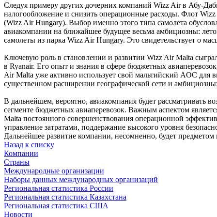
Следуя примеру других дочерних компаний Wizz Air в Абу-Даби
налогообложение и снизить операционные расходы. Флот Wizz
(Wizz Air Hungary). Выбор именно этого типа самолета обусл
авиакомпании на ближайшее будущее весьма амбициозны: летом 
самолеты из парка Wizz Air Hungary. Это свидетельствует о м
Ключевую роль в становлении и развитии Wizz Air Malta сыгр
в Ryanair. Его опыт и знания в сфере бюджетных авиаперевозо
Air Malta уже активно использует свой мальтийский AOC для в
существенном расширении географической сети и амбициозны
В дальнейшем, вероятно, авиакомпания будет рассматривать во
сегменте бюджетных авиаперевозок. Важным аспектом являетс
Malta постоянного совершенствования операционной эффективно
управление затратами, поддержание высокого уровня безопасн
Дальнейшее развитие компании, несомненно, будет предметом 
Назад к списку
Компании
Страны
Международные организации
Наборы данных международных организаций
Региональная статистика России
Региональная статистика Казахстана
Региональная статистика США
Новости