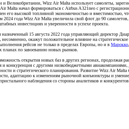
 и Великобритании, Wizz Air Malta использует самолеты, зарег
 Air Malta начал формироваться с Airbus A321neo с регистрац
овлен его высокой топливной экономичностью и вместимостью, ч
2024 года Wizz Air Malta увеличила свой флот до 90 самолетов,
асштабных инвестициях и уверенности в успехе проекта.
ал назначенный 15 августа 2022 года управляющий директор Ди
к, несомненно, окажут положительное влияние на стратегическое
ыполнения рейсов не только в пределах Европы, но и в
Марокко
х планах по завоеванию новых рынков.
зможность открытия новых баз в других регионах, продолжая ра
я и конкуренция с другими низкобюджетными авиакомпаниями, д
сти и стратегического планирования. Развитие Wizz Air Malta 
ости, адаптацию к изменениям рыночной конъюнктуры и умение 
пристального наблюдения со стороны аналитиков и конкурентов