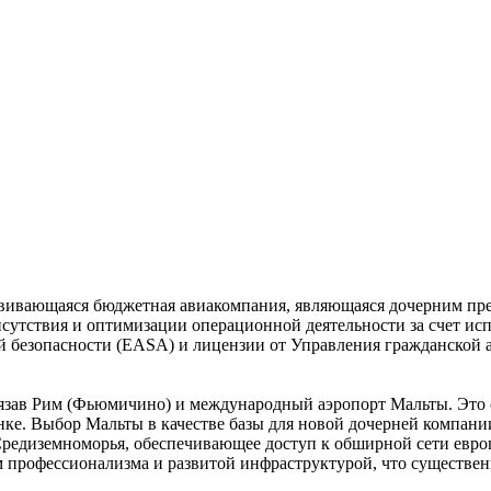
азвивающаяся бюджетная авиакомпания, являющаяся дочерним пред
исутствия и оптимизации операционной деятельности за счет и
ой безопасности (EASA) и лицензии от Управления гражданской
, связав Рим (Фьюмичино) и международный аэропорт Мальты. Эт
нке. Выбор Мальты в качестве базы для новой дочерней компани
 Средиземноморья, обеспечивающее доступ к обширной сети евр
 профессионализма и развитой инфраструктурой, что существен