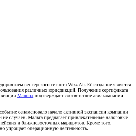
приятием венгерского гиганта Wizz Air. Её создание является
спользования различных юрисдикций. Получение сертификата
 авиации
Мальты
подтверждает соответствие авиакомпании
о событие ознаменовало начало активной экспансии компании
и не случаен. Мальта предлагает привлекательные налоговые
опейских и ближневосточных маршрутов. Кроме того,
но упрощает операционную деятельность.