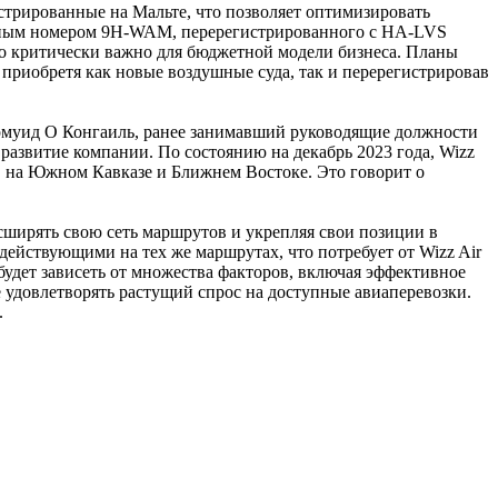
истрированные на Мальте, что позволяет оптимизировать
ионным номером 9H-WAM, перерегистрированного с HA-LVS
то критически важно для бюджетной модели бизнеса. Планы
 приобретя как новые воздушные суда, так и перерегистрировав
армуид О Конгаиль, ранее занимавший руководящие должности
 развитие компании. По состоянию на декабрь 2023 года, Wizz
, на Южном Кавказе и Ближнем Востоке. Это говорит о
сширять свою сеть маршрутов и укрепляя свои позиции в
ействующими на тех же маршрутах, что потребует от Wizz Air
будет зависеть от множества факторов, включая эффективное
удовлетворять растущий спрос на доступные авиаперевозки.
.