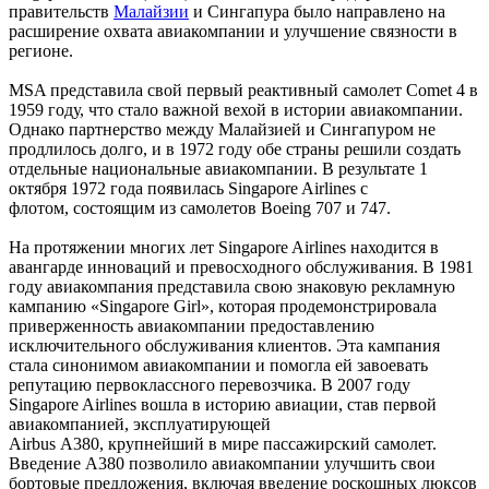
правительств
Малайзии
и Сингапура было направлено на
расширение охвата авиакомпании и улучшение связности в
регионе.
MSA представила свой первый реактивный самолет Comet 4 в
1959 году, что стало важной вехой в истории авиакомпании.
Однако партнерство между Малайзией и Сингапуром не
продлилось долго, и в 1972 году обе страны решили создать
отдельные национальные авиакомпании. В результате 1
октября 1972 года появилась Singapore Airlines с
флотом, состоящим из самолетов Boeing 707 и 747.
На протяжении многих лет Singapore Airlines находится в
авангарде инноваций и превосходного обслуживания. В 1981
году авиакомпания представила свою знаковую рекламную
кампанию «Singapore Girl», которая продемонстрировала
приверженность авиакомпании предоставлению
исключительного обслуживания клиентов. Эта кампания
стала синонимом авиакомпании и помогла ей завоевать
репутацию первоклассного перевозчика. В 2007 году
Singapore Airlines вошла в историю авиации, став первой
авиакомпанией, эксплуатирующей
Airbus A380, крупнейший в мире пассажирский самолет.
Введение A380 позволило авиакомпании улучшить свои
бортовые предложения, включая введение роскошных люксов