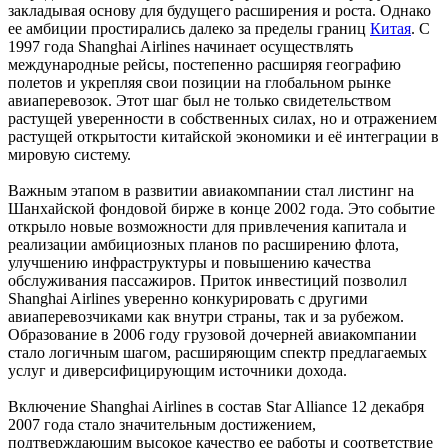
закладывая основу для будущего расширения и роста. Однако
ее амбиции простирались далеко за пределы границ
Китая
. С
1997 года Shanghai Airlines начинает осуществлять
международные рейсы, постепенно расширяя географию
полетов и укрепляя свои позиции на глобальном рынке
авиаперевозок. Этот шаг был не только свидетельством
растущей уверенности в собственных силах, но и отражением
растущей открытости китайской экономики и её интеграции в
мировую систему.
Важным этапом в развитии авиакомпании стал листинг на
Шанхайской фондовой бирже в конце 2002 года. Это событие
открыло новые возможности для привлечения капитала и
реализации амбициозных планов по расширению флота,
улучшению инфраструктуры и повышению качества
обслуживания пассажиров. Приток инвестиций позволил
Shanghai Airlines уверенно конкурировать с другими
авиаперевозчиками как внутри страны, так и за рубежом.
Образование в 2006 году грузовой дочерней авиакомпании
стало логичным шагом, расширяющим спектр предлагаемых
услуг и диверсифицирующим источники дохода.
Включение Shanghai Airlines в состав Star Alliance 12 декабря
2007 года стало значительным достижением,
подтверждающим высокое качество ее работы и соответствие