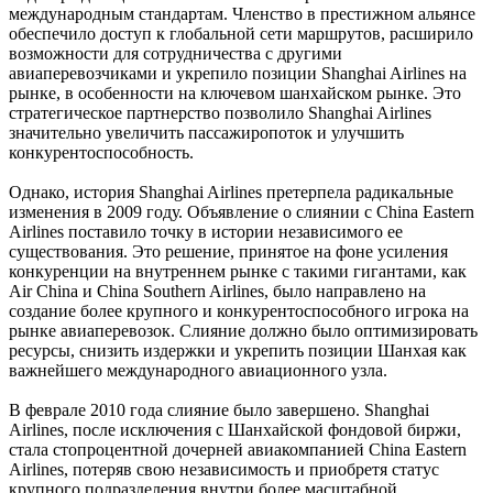
международным стандартам. Членство в престижном альянсе
обеспечило доступ к глобальной сети маршрутов, расширило
возможности для сотрудничества с другими
авиаперевозчиками и укрепило позиции Shanghai Airlines на
рынке, в особенности на ключевом шанхайском рынке. Это
стратегическое партнерство позволило Shanghai Airlines
значительно увеличить пассажиропоток и улучшить
конкурентоспособность.
Однако, история Shanghai Airlines претерпела радикальные
изменения в 2009 году. Объявление о слиянии с China Eastern
Airlines поставило точку в истории независимого ее
существования. Это решение, принятое на фоне усиления
конкуренции на внутреннем рынке с такими гигантами, как
Air China и China Southern Airlines, было направлено на
создание более крупного и конкурентоспособного игрока на
рынке авиаперевозок. Слияние должно было оптимизировать
ресурсы, снизить издержки и укрепить позиции Шанхая как
важнейшего международного авиационного узла.
В феврале 2010 года слияние было завершено. Shanghai
Airlines, после исключения с Шанхайской фондовой биржи,
стала стопроцентной дочерней авиакомпанией China Eastern
Airlines, потеряв свою независимость и приобретя статус
крупного подразделения внутри более масштабной