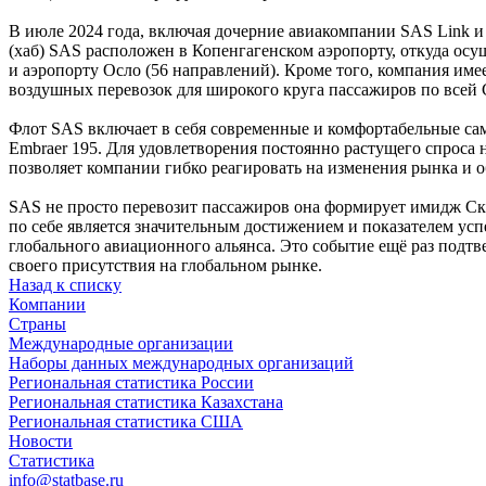
В июле 2024 года, включая дочерние авиакомпании SAS Link и 
(хаб) SAS расположен в Копенгагенском аэропорту, откуда осу
и аэропорту Осло (56 направлений). Кроме того, компания имее
воздушных перевозок для широкого круга пассажиров по всей
Флот SAS включает в себя современные и комфортабельные самол
Embraer 195. Для удовлетворения постоянно растущего спроса 
позволяет компании гибко реагировать на изменения рынка и 
SAS не просто перевозит пассажиров она формирует имидж Ска
по себе является значительным достижением и показателем усп
глобального авиационного альянса. Это событие ещё раз под
своего присутствия на глобальном рынке.
Назад к списку
Компании
Страны
Международные организации
Наборы данных международных организаций
Региональная статистика России
Региональная статистика Казахстана
Региональная статистика США
Новости
Статистика
info@statbase.ru