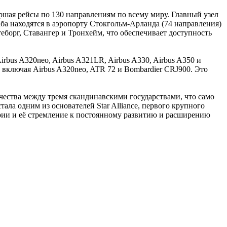
ршая рейсы по 130 направлениям по всему миру. Главный узел
ба находятся в аэропорту Стокгольм-Арланда (74 направления)
теборг, Ставангер и Тронхейм, что обеспечивает доступность
rbus A320neo, Airbus A321LR, Airbus A330, Airbus A350 и
 включая Airbus A320neo, ATR 72 и Bombardier CRJ900. Это
ества между тремя скандинавскими государствами, что само
ла одним из основателей Star Alliance, первого крупного
рии и её стремление к постоянному развитию и расширению