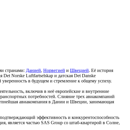
ими странами:
Данией
,
Норвегией
и
Швецией
. Её история
 Det Norske Luftfartselskap и датская Det Danske
й уверенность в будущем и стремление к общему успеху.
еятельность, включив в неё европейские и внутренние
 транспортных потребностей. Слияние трех авиакомпаний
крупнейшая авиакомпания в Дании и Швеции, занимающая
т, подтверждающий эффективность и конкурентоспособность
ия, является частью SAS Group со штаб-квартирой в Солне,