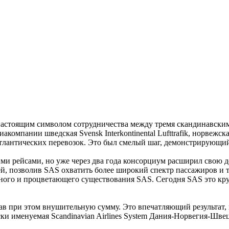
тся настоящим символом сотрудничества между тремя скандинавск
компании шведская Svensk Interkontinental Lufttrafik, норвежская
сатлантических перевозок. Это был смелый шаг, демонстрирующи
ми рейсами, но уже через два года консорциум расширил свою д
ей, позволив SAS охватить более широкий спектр пассажиров и
очного и процветающего существования SAS. Сегодня SAS это 
отав при этом внушительную сумму. Это впечатляющий результа
и именуемая Scandinavian Airlines System Дания-Норвегия-Швец