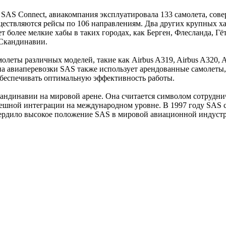
SAS Connect, авиакомпания эксплуатировала 133 самолета, сове
ществляются рейсы по 106 направлениям. Два других крупных ха
т более мелкие хабы в таких городах, как Берген, Флесланда, Гё
 Скандинавии.
еты различных моделей, такие как Airbus A319, Airbus A320, Ai
на авиаперевозки SAS также использует арендованные самолеты,
обеспечивать оптимальную эффективность работы.
ндинавии на мировой арене. Она считается символом сотруднич
ешной интеграции на международном уровне. В 1997 году SAS ста
твердило высокое положение SAS в мировой авиационной индуст