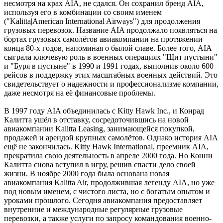
несмотря на крах AIA, не сдался. Он сохранил бренд AIA,
используя его в комбинации со своим именем
("Kalitta|American International Airways") для продолжения
грузовых перевозок. Название AIA продолжало появляться на
бортах грузовых самолётов авиакомпании на протяжении
конца 80-х годов, напоминая о былой славе. Более того, AIA
сыграла ключевую роль в военных операциях "Щит пустыни"
и "Буря в пустыне" в 1990 и 1991 годах, выполнив около 600
рейсов в поддержку этих масштабных военных действий. Это
свидетельствует о надежности и профессионализме компании,
даже несмотря на её финансовые проблемы.
В 1997 году AIA объединилась с Kitty Hawk Inc., и Конрад
Калитта ушёл в отставку, сосредоточившись на новой
авиакомпании Kalitta Leasing, занимающейся покупкой,
продажей и арендой крупных самолётов. Однако история AIA
ещё не закончилась. Kitty Hawk International, преемник AIA,
прекратила свою деятельность в апреле 2000 года. Но Конни
Калитта снова вступил в игру, решив спасти дело своей
жизни. В ноябре 2000 года была основана новая
авиакомпания Kalitta Air, продолжившая легенду AIA, но уже
под новым именем, с чистого листа, но с богатым опытом и
уроками прошлого. Сегодня авиакомпания предоставляет
внутренние и международные регулярные грузовые
перевозки, а также услуги по запросу командования военно-