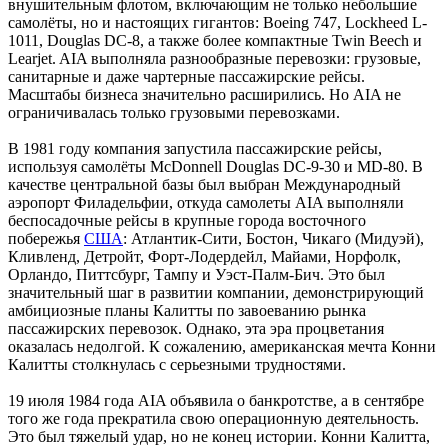
внушительным флотом, включающим не только небольшие
самолёты, но и настоящих гигантов: Boeing 747, Lockheed L-
1011, Douglas DC-8, а также более компактные Twin Beech и
Learjet. AIA выполняла разнообразные перевозки: грузовые,
санитарные и даже чартерные пассажирские рейсы.
Масштабы бизнеса значительно расширились. Но AIA не
ограничивалась только грузовыми перевозками.
В 1981 году компания запустила пассажирские рейсы,
используя самолёты McDonnell Douglas DC-9-30 и MD-80. В
качестве центральной базы был выбран Международный
аэропорт Филадельфии, откуда самолеты AIA выполняли
беспосадочные рейсы в крупные города восточного
побережья
США
: Атлантик-Сити, Бостон, Чикаго (Мидуэй),
Кливленд, Детройт, Форт-Лодердейл, Майами, Норфолк,
Орландо, Питтсбург, Тампу и Уэст-Палм-Бич. Это был
значительный шаг в развитии компании, демонстрирующий
амбициозные планы Калитты по завоеванию рынка
пассажирских перевозок. Однако, эта эра процветания
оказалась недолгой. К сожалению, американская мечта Конни
Калитты столкнулась с серьезными трудностями.
19 июля 1984 года AIA объявила о банкротстве, а в сентябре
того же года прекратила свою операционную деятельность.
Это был тяжелый удар, но не конец истории. Конни Калитта,