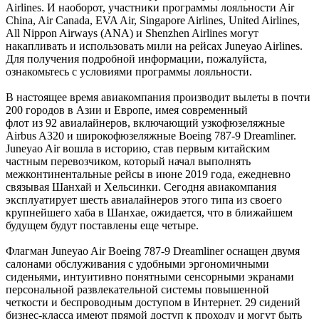
Airlines. И наоборот, участники программы лояльности Air
China, Air Canada, EVA Air, Singapore Airlines, United Airlines,
All Nippon Airways (ANA) и Shenzhen Airlines могут
накапливать и использовать мили на рейсах Juneyao Airlines.
Для получения подробной информации, пожалуйста,
ознакомьтесь с условиями программы лояльности.
В настоящее время авиакомпания производит вылеты в почти
200 городов в Азии и Европе, имея современный
флот из 92 авиалайнеров, включающий узкофюзеляжные
Airbus A320 и широкофюзеляжные Boeing 787-9 Dreamliner.
Juneyao Air вошла в историю, став первым китайским
частным перевозчиком, который начал выполнять
межконтинентальные рейсы в июне 2019 года, ежедневно
связывая Шанхай и Хельсинки. Сегодня авиакомпания
эксплуатирует шесть авиалайнеров этого типа из своего
крупнейшего хаба в Шанхае, ожидается, что в ближайшем
будущем будут поставлены еще четыре.
Флагман Juneyao Air Boeing 787-9 Dreamliner оснащен двумя
салонами обслуживания с удобными эргономичными
сиденьями, интуитивно понятными сенсорными экранами
персональной развлекательной системы повышенной
четкости и беспроводным доступом в Интернет. 29 сидений
бизнес-класса имеют прямой доступ к проходу и могут быть