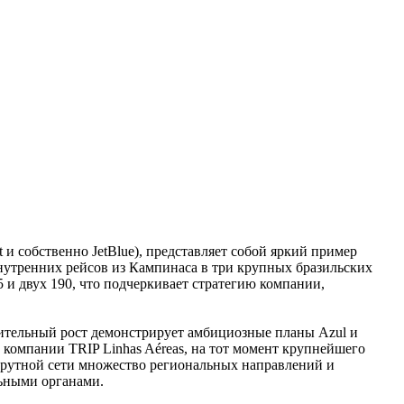
t и собственно JetBlue), представляет собой яркий пример
внутренних рейсов из Кампинаса в три крупных бразильских
5 и двух 190, что подчеркивает стратегию компании,
мительный рост демонстрирует амбициозные планы Azul и
 компании TRIP Linhas Aéreas, на тот момент крупнейшего
шрутной сети множество региональных направлений и
льными органами.