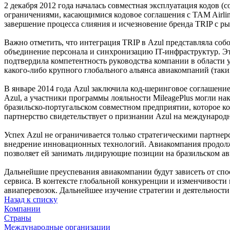
2 декабря 2012 года началась совместная эксплуатация кодов (
ограничениями, касающимися кодовое соглашения с TAM Airlin
завершение процесса слияния и исчезновение бренда TRIP с ры
Важно отметить, что интеграция TRIP в Azul представляла со
объединение персонала и синхронизацию IT-инфраструктур. Э
подтвердила компетентность руководства компании в области 
какого-либо крупного глобального альянса авиакомпаний (таки
В январе 2014 года Azul заключила код-шеринговое соглашение 
Azul, а участники программы лояльности MileagePlus могли нак
бразильско-португальском совместном предприятии, которое кон
партнерство свидетельствует о признании Azul на международ
Успех Azul не ограничивается только стратегическими партне
внедрение инновационных технологий. Авиакомпания продолжа
позволяет ей занимать лидирующие позиции на бразильском а
Дальнейшие преуспевания авиакомпании будут зависеть от сп
сервиса. В контексте глобальной конкуренции и изменчивости
авиаперевозок. Дальнейшее изучение стратегии и деятельност
Назад к списку
Компании
Страны
Международные организации