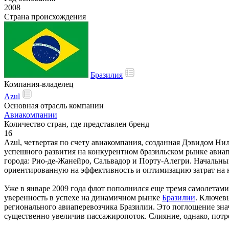
2008
Страна происхождения
Бразилия
Компания-владелец
Azul
Основная отрасль компании
Авиакомпании
Количество стран, где представлен бренд
16
Azul, четвертая по счету авиакомпания, созданная Дэвидом Нили
успешного развития на конкурентном бразильском рынке авиапе
города: Рио-де-Жанейро, Сальвадор и Порту-Алегри. Начальный
ориентированную на эффективность и оптимизацию затрат на н
Уже в январе 2009 года флот пополнился еще тремя самолетам
уверенность в успехе на динамичном рынке
Бразилии
. Ключев
регионального авиаперевозчика Бразилии. Это поглощение зна
существенно увеличив пассажиропоток. Слияние, однако, пот