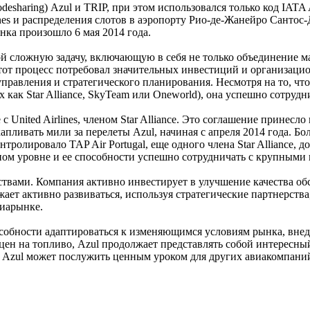
codesharing) Azul и TRIP, при этом использовался только код IAT
es и распределения слотов в аэропорту Рио-де-Жанейро Сантос-
нка произошло 6 мая 2014 года.
бой сложную задачу, включающую в себя не только объединение 
тот процесс потребовал значительных инвестиций и организаци
управления и стратегического планирования. Несмотря на то, ч
х как Star Alliance, SkyTeam или Oneworld), она успешно сотр
с United Airlines, членом Star Alliance. Это соглашение принес
апливать мили за перелеты Azul, начиная с апреля 2014 года. Бо
тролировало TAP Air Portugal, еще одного члена Star Alliance,
ном уровне и ее способности успешно сотрудничать с крупными
рствами. Компания активно инвестирует в улучшение качества о
ет активно развиваться, используя стратегические партнерств
виарынке.
особности адаптироваться к изменяющимся условиям рынка, вне
 цен на топливо, Azul продолжает представлять собой интересн
и Azul может послужить ценным уроком для других авиакомпани