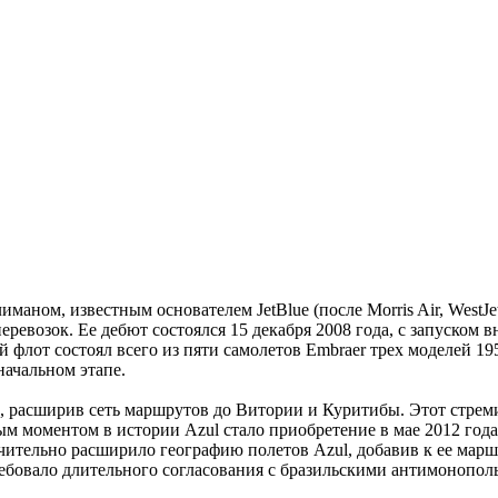
маном, известным основателем JetBlue (после Morris Air, WestJe
ревозок. Ее дебют состоялся 15 декабря 2008 года, с запуском 
 флот состоял всего из пяти самолетов Embraer трех моделей 19
ачальном этапе.
и, расширив сеть маршрутов до Витории и Куритибы. Этот стре
ым моментом в истории Azul стало приобретение в мае 2012 года
чительно расширило географию полетов Azul, добавив к ее мар
ребовало длительного согласования с бразильскими антимонопо