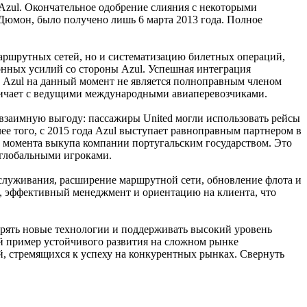
A Azul. Окончательное одобрение слияния с некоторыми
Дюмон, было получено лишь 6 марта 2013 года. Полное
маршрутных сетей, но и систематизацию билетных операций,
онных усилий со стороны Azul. Успешная интеграция
то Azul на данный момент не является полноправным членом
удничает с ведущими международными авиаперевозчиками.
ло взаимную выгоду: пассажиры United могли использовать рейсы
лее того, с 2015 года Azul выступает равноправным партнером в
 до момента выкупа компании португальским государством. Это
 глобальными игроками.
бслуживания, расширение маршрутной сети, обновление флота и
а, эффективный менеджмент и ориентацию на клиента, что
дрять новые технологии и поддерживать высокий уровень
ый пример устойчивого развития на сложном рынке
й, стремящихся к успеху на конкурентных рынках.
Свернуть