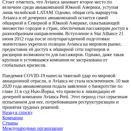
Стоит отметить, что Avianca занимает второе место по
величине среди авиакомпаний Южной Америки, уступая
лишь чилийской LATAM. Однако, общая сеть маршрутов
Avianca и её дочерних авиакомпаний остается самой
обширной в Северной и Южной Америке, охватывающей
множество городов и стран, обеспечивая пассажирам доступ к
разнообразным направлениям. Вступление в Star Alliance 21
июня 2012 года после полуторагодичной подготовки
значительно укрепило позиции Avianca на мировом рынке,
предоставив ей доступ к обширной сети партнеров и
расширив возможности для пассажиров. Однако, даже такая
крупная и устоявшаяся компания не застрахована от
глобальных кризисов.
Пандемия COVID-19 нанесла тяжелый удар по мировой
авиационной отрасли, и Avianca не стала исключением. 10 мая
2020 года авиакомпания подала заявление о банкротстве по
главе 11 в суд Нью-Йорка, что привело к ликвидации её
дочерней компании Avianca Perú. Этот период стал серьезным
испытанием для нее, потребовавшим реструктуризации и
принятия трудных решений.
Назад к списку
Компании
Страны
Международные организации