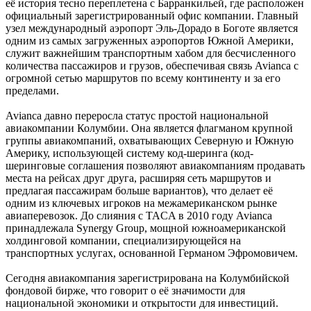
её история тесно переплетена с Барранкильей, где расположен
официальный зарегистрированный офис компании. Главный
узел международный аэропорт Эль-Дорадо в Боготе является
одним из самых загруженных аэропортов Южной Америки,
служит важнейшим транспортным хабом для бесчисленного
количества пассажиров и грузов, обеспечивая связь Avianca с
огромной сетью маршрутов по всему континенту и за его
пределами.
Avianca давно переросла статус простой национальной
авиакомпании Колумбии. Она является флагманом крупной
группы авиакомпаний, охватывающих Северную и Южную
Америку, использующей систему код-шеринга (код-
шеринговые соглашения позволяют авиакомпаниям продавать
места на рейсах друг друга, расширяя сеть маршрутов и
предлагая пассажирам больше вариантов), что делает её
одним из ключевых игроков на межамериканском рынке
авиаперевозок. До слияния с TACA в 2010 году Avianca
принадлежала Synergy Group, мощной южноамериканской
холдинговой компании, специализирующейся на
транспортных услугах, основанной Германом Эфромовичем.
Сегодня авиакомпания зарегистрирована на Колумбийской
фондовой бирже, что говорит о её значимости для
национальной экономики и открытости для инвестиций.