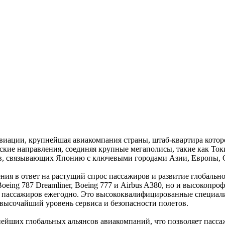
авиации, крупнейшая авиакомпания страны, штаб-квартира кото
ские направления, соединяя крупные мегаполисы, такие как Ток
в, связывающих Японию с ключевыми городами Азии, Европы,
ния в ответ на растущий спрос пассажиров и развитие глобальн
ing 787 Dreamliner, Boeing 777 и Airbus A380, но и высокопро
 пассажиров ежегодно. Это высококвалифицированные специали
ысочайший уровень сервиса и безопасности полетов.
рупнейших глобальных альянсов авиакомпаний, что позволяет п