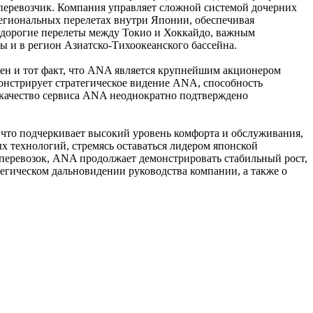
перевозчик. Компания управляет сложной системой дочерних
региональных перелетах внутри Японии, обеспечивая
недорогие перелеты между Токио и Хоккайдо, важным
ы и в регион Азиатско-Тихоокеанского бассейна.
есен и тот факт, что ANA является крупнейшим акционером
демонстрирует стратегическое видение ANA, способность
 качество сервиса ANA неоднократно подтверждено
, что подчеркивает высокий уровень комфорта и обслуживания,
 технологий, стремясь оставаться лидером японской
перевозок, ANA продолжает демонстрировать стабильный рост,
егическом дальновидении руководства компании, а также о