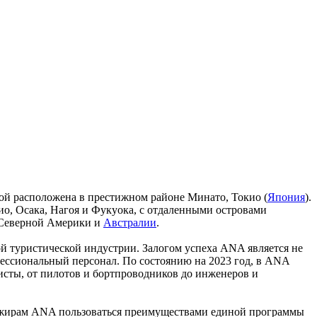
рой расположена в престижном районе Минато, Токио (
Япония
).
ио, Осака, Нагоя и Фукуока, с отдаленными островами
 Северной Америки и
Австралии
.
ой туристической индустрии. Залогом успеха ANA является не
фессиональный персонал. По состоянию на 2023 год, в ANA
сты, от пилотов и бортпроводников до инженеров и
ассажирам ANA пользоваться преимуществами единой программы