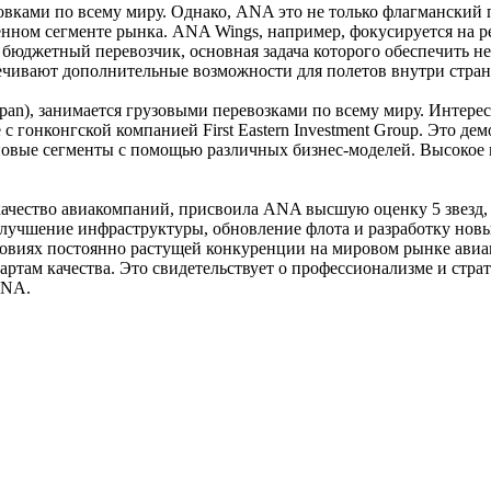
вками по всему миру. Однако, ANA это не только флагманский 
енном сегменте рынка. ANA Wings, например, фокусируется на 
 бюджетный перевозчик, основная задача которого обеспечить 
печивают дополнительные возможности для полетов внутри стран
apan), занимается грузовыми перевозками по всему миру. Интер
е с гонконгской компанией First Eastern Investment Group. Это 
новые сегменты с помощью различных бизнес-моделей. Высокое
я качество авиакомпаний, присвоила ANA высшую оценку 5 звезд
учшение инфраструктуры, обновление флота и разработку новых
ловиях постоянно растущей конкуренции на мировом рынке авиа
там качества. Это свидетельствует о профессионализме и страт
ANA.