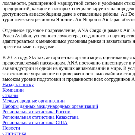
лояльности, расширенной маршрутной сетью и удобными стыко
предприятий, каждое из которых специализируется на определ
доступность авиасообщения даже в отдаленные районы. Air Do
туристическим регионом Японии. Air Nippon и Air Japan обес
Отдельное грузовое подразделение, ANA Cargo (в рамках Air J
Peach Aviation, успешного лоукостера, созданного в партнерств
адаптироваться к меняющимся условиям рынка и захватывать 
престижными наградами.
В 2013 году, Skytrax, авторитетная организация, оценивающа
предоставляемый пассажирам. ANA постоянно инвестирует в ул
авиаиндустрии и одной из лучших авиакомпаний в мире. В ус
эффективное управление и приверженность высочайшим стандар
высоком уровне подготовки и преданности всех сотрудников 
Назад к списку
Компании
Страны
Международные организации
Наборы данных международных организаций
Региональная статистика России
Региональная статистика Казахстана
Региональная статистика США
Новости
Статистика