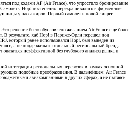
яться под кодами AF (Air France), что упростило бронирование
в. Самолеты Hop! постепенно перекрашивались в фирменные
 путаницы у пассажиров. Первый самолет в новой ливрее
. Это решение было обусловлено желанием Air France еще более
. В результате, хаб Hop! в Париже-Орли перешел под
 CRJ, который ранее использовался Hop!, был выведен из
France, а не поддерживать отдельный региональный бренд.
 оказаться неэффективной без глубокого анализа рынка и
олной интеграции региональных перевозок в рамках основной
ирующих подобные преобразования. В дальнейшем, Air France
кобюджетными авиакомпаниями в других сферах, а не пытаясь