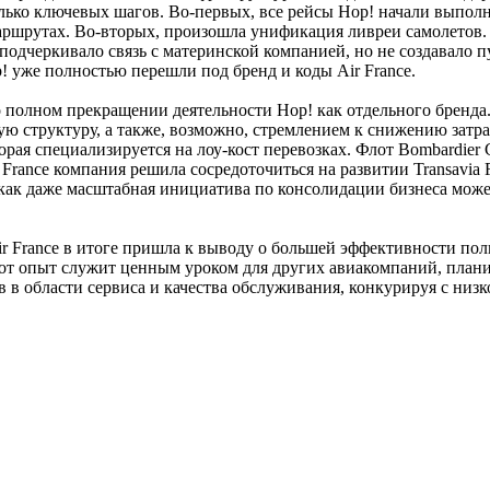
олько ключевых шагов. Во-первых, все рейсы Hop! начали выполн
 маршрутах. Во-вторых, произошла унификация ливреи самолето
о подчеркивало связь с материнской компанией, но не создавало
p! уже полностью перешли под бренд и коды Air France.
 о полном прекращении деятельности Hop! как отдельного бренда
ю структуру, а также, возможно, стремлением к снижению затрат
торая специализируется на лоу-кост перевозках. Флот Bombardier
 France компания решила сосредоточиться на развитии Transavia 
как даже масштабная инициатива по консолидации бизнеса может
Air France в итоге пришла к выводу о большей эффективности п
тот опыт служит ценным уроком для других авиакомпаний, план
 в области сервиса и качества обслуживания, конкурируя с низ