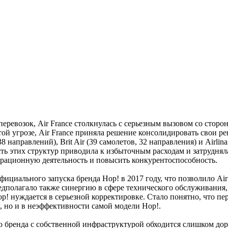
еревозок, Air France столкнулась с серьезным вызовом со сто
й угрозе, Air France приняла решение консолидировать свои рег
 направлений), Brit Air (39 самолетов, 32 направления) и Airlina
сть этих структур приводила к избыточным расходам и затрудня
ерационную деятельность и повысить конкурентоспособность.
циального запуска бренда Hop! в 2017 году, что позволило Ai
дполагало также синергию в сфере технического обслуживания, 
op! нуждается в серьезной корректировке. Стало понятно, что пе
, но и в неэффективности самой модели Hop!.
о бренда с собственной инфраструктурой обходится слишком до