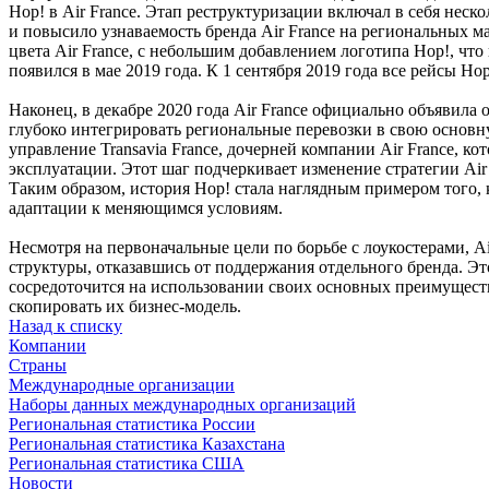
Hop! в Air France. Этап реструктуризации включал в себя неск
и повысило узнаваемость бренда Air France на региональных
цвета Air France, с небольшим добавлением логотипа Hop!, чт
появился в мае 2019 года. К 1 сентября 2019 года все рейсы Ho
Наконец, в декабре 2020 года Air France официально объявила
глубоко интегрировать региональные перевозки в свою основну
управление Transavia France, дочерней компании Air France, ко
эксплуатации. Этот шаг подчеркивает изменение стратегии Air
Таким образом, история Hop! стала наглядным примером того, 
адаптации к меняющимся условиям.
Несмотря на первоначальные цели по борьбе с лоукостерами, 
структуры, отказавшись от поддержания отдельного бренда. Э
сосредоточится на использовании своих основных преимуществ
скопировать их бизнес-модель.
Назад к списку
Компании
Страны
Международные организации
Наборы данных международных организаций
Региональная статистика России
Региональная статистика Казахстана
Региональная статистика США
Новости