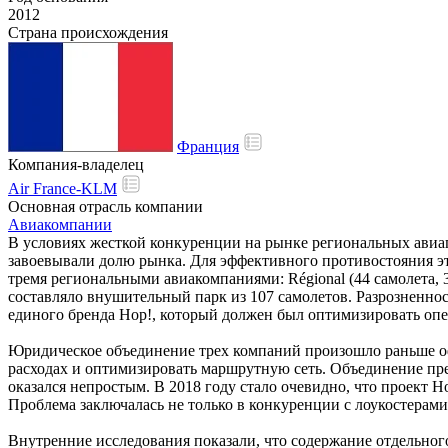
2012
Страна происхождения
Франция
Компания-владелец
Air France-KLM
Основная отрасль компании
Авиакомпании
В условиях жесткой конкуренции на рынке региональных авиап
завоевывали долю рынка. Для эффективного противостояния это
тремя региональными авиакомпаниями: Régional (44 самолета, 38
составляло внушительный парк из 107 самолетов. Разрозненно
единого бренда Hop!, который должен был оптимизировать оп
Юридическое объединение трех компаний произошло раньше офи
расходах и оптимизировать маршрутную сеть. Объединение пре
оказался непростым. В 2018 году стало очевидно, что проект H
Проблема заключалась не только в конкуренции с лоукостерами
Внутренние исследования показали, что содержание отдельног