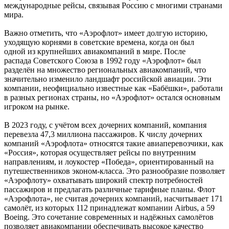
международные рейсы, связывая Россию с многими странами
мира.
Важно отметить, что «Аэрофлот» имеет долгую историю,
уходящую корнями в советские времена, когда он был
одной из крупнейших авиакомпаний в мире. После
распада Советского Союза в 1992 году «Аэрофлот» был
разделён на множество региональных авиакомпаний, что
значительно изменило ландшафт российской авиации. Эти
компании, неофициально известные как «Бабёшки», работали
в разных регионах страны, но «Аэрофлот» остался основным
игроком на рынке.
В 2023 году, с учётом всех дочерних компаний, компания
перевезла 47,3 миллиона пассажиров. К числу дочерних
компаний «Аэрофлота» относятся такие авиаперевозчики, как
«Россия», которая осуществляет рейсы по внутренним
направлениям, и лоукостер «Победа», ориентированный на
путешественников эконом-класса. Это разнообразие позволяет
«Аэрофлоту» охватывать широкий спектр потребностей
пассажиров и предлагать различные тарифные планы. Флот
«Аэрофлота», не считая дочерних компаний, насчитывает 171
самолёт, из которых 112 принадлежат компании Airbus, а 59
Boeing. Это сочетание современных и надёжных самолётов
позволяет авиакомпании обеспечивать высокое качество