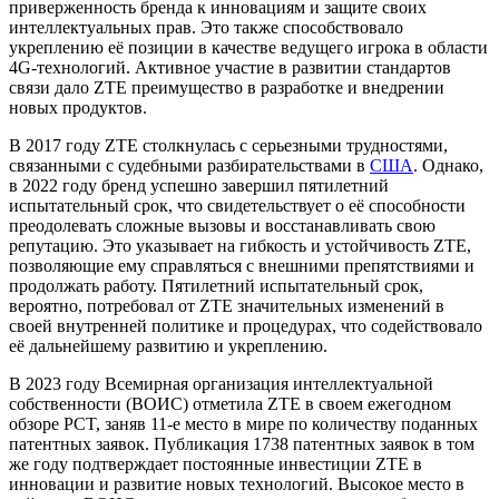
приверженность бренда к инновациям и защите своих
интеллектуальных прав. Это также способствовало
укреплению её позиции в качестве ведущего игрока в области
4G-технологий. Активное участие в развитии стандартов
связи дало ZTE преимущество в разработке и внедрении
новых продуктов.
В 2017 году ZTE столкнулась с серьезными трудностями,
связанными с судебными разбирательствами в
США
. Однако,
в 2022 году бренд успешно завершил пятилетний
испытательный срок, что свидетельствует о её способности
преодолевать сложные вызовы и восстанавливать свою
репутацию. Это указывает на гибкость и устойчивость ZTE,
позволяющие ему справляться с внешними препятствиями и
продолжать работу. Пятилетний испытательный срок,
вероятно, потребовал от ZTE значительных изменений в
своей внутренней политике и процедурах, что содействовало
её дальнейшему развитию и укреплению.
В 2023 году Всемирная организация интеллектуальной
собственности (ВОИС) отметила ZTE в своем ежегодном
обзоре PCT, заняв 11-е место в мире по количеству поданных
патентных заявок. Публикация 1738 патентных заявок в том
же году подтверждает постоянные инвестиции ZTE в
инновации и развитие новых технологий. Высокое место в