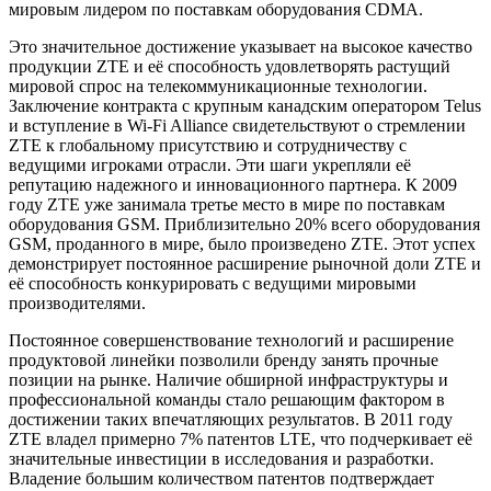
мировым лидером по поставкам оборудования CDMA.
Это значительное достижение указывает на высокое качество
продукции ZTE и её способность удовлетворять растущий
мировой спрос на телекоммуникационные технологии.
Заключение контракта с крупным канадским оператором Telus
и вступление в Wi-Fi Alliance свидетельствуют о стремлении
ZTE к глобальному присутствию и сотрудничеству с
ведущими игроками отрасли. Эти шаги укрепляли её
репутацию надежного и инновационного партнера. К 2009
году ZTE уже занимала третье место в мире по поставкам
оборудования GSM. Приблизительно 20% всего оборудования
GSM, проданного в мире, было произведено ZTE. Этот успех
демонстрирует постоянное расширение рыночной доли ZTE и
её способность конкурировать с ведущими мировыми
производителями.
Постоянное совершенствование технологий и расширение
продуктовой линейки позволили бренду занять прочные
позиции на рынке. Наличие обширной инфраструктуры и
профессиональной команды стало решающим фактором в
достижении таких впечатляющих результатов. В 2011 году
ZTE владел примерно 7% патентов LTE, что подчеркивает её
значительные инвестиции в исследования и разработки.
Владение большим количеством патентов подтверждает