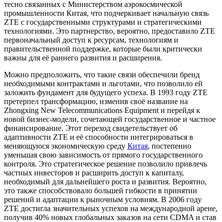
тесно связанных с Министерством аэрокосмической
промышленности Китая, что подчеркивает начальную связь
ZTE с государственными структурами и стратегическими
технологиями. Это партнерство, вероятно, предоставило ZTE
первоначальный доступ к ресурсам, технологиям и
правительственной поддержке, которые были критически
важны для её раннего развития и расширения.
Можно предположить, что такие связи обеспечили бренд
необходимыми контрактами и льготами, что позволило ей
заложить фундамент для будущего успеха. В 1993 году ZTE
претерпел трансформацию, изменив своё название на
Zhongxing New Telecommunications Equipment и перейдя к
новой бизнес-модели, сочетающей государственное и частное
финансирование. Этот переход свидетельствует об
адаптивности ZTE и её способности интегрироваться в
меняющуюся экономическую среду
Китая
, постепенно
уменьшая свою зависимость от прямого государственного
контроля. Это стратегическое решение позволило привлечь
частных инвесторов и расширить доступ к капиталу,
необходимый для дальнейшего роста и развития. Вероятно,
это также способствовало большей гибкости в принятии
решений и адаптации к рыночным условиям. В 2006 году
ZTE достигла значительных успехов на международной арене,
получив 40% новых глобальных заказов на сети CDMA и став