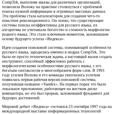
CompTek, выполняя заказы для различных организаций,
позволила Воложу на практике столкнуться с проблемой
поиска нужной информации в огромных массивах данных.
Эта проблема стала катализатором для создания чего-то
поистине революционного. Он понял, что существующие
системы поиска неэффективны для русского языка, их
алгоритмы не учитывали богатство и сложность морфологии
родного языка. Это стало ключевым моментом, заложившим
основу будущего успеха «Яндекса».
Идея создания поисковой системы, понимающей особенности
русского языка, зародилась именно в недрах CompTek. Это
была не просто техническая задача, а настоящий вызов создать
инструмент, способный эффективно работать с
морфологическими особенностями русского языка, с его
богатым синтаксисом и многообразием форм слов. В 1993
году усилия Воложа и его команды увенчались успехом
появилась первая рабочая версия поисковой системы,
получившая название «Yandex». На первых порах это было
локальное приложение, работающее на жестком диске
компьютера, но это был прорыв, заложивший фундамент для
будущих достижений.
Мировой дебют «Яндекса» состоялся 23 сентября 1997 года на
международной выставке информационных технологий