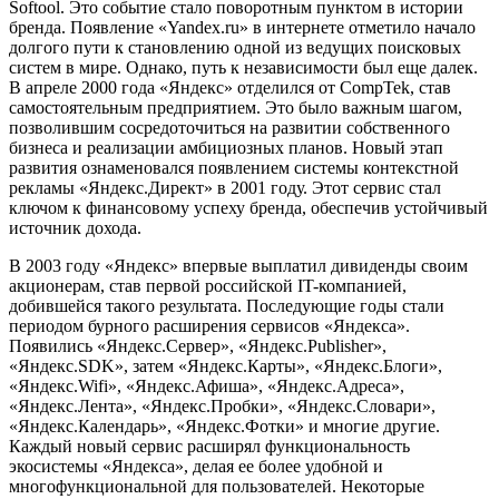
Softool. Это событие стало поворотным пунктом в истории
бренда. Появление «Yandex.ru» в интернете отметило начало
долгого пути к становлению одной из ведущих поисковых
систем в мире. Однако, путь к независимости был еще далек.
В апреле 2000 года «Яндекс» отделился от CompTek, став
самостоятельным предприятием. Это было важным шагом,
позволившим сосредоточиться на развитии собственного
бизнеса и реализации амбициозных планов. Новый этап
развития ознаменовался появлением системы контекстной
рекламы «Яндекс.Директ» в 2001 году. Этот сервис стал
ключом к финансовому успеху бренда, обеспечив устойчивый
источник дохода.
В 2003 году «Яндекс» впервые выплатил дивиденды своим
акционерам, став первой российской IT-компанией,
добившейся такого результата. Последующие годы стали
периодом бурного расширения сервисов «Яндекса».
Появились «Яндекс.Сервер», «Яндекс.Publisher»,
«Яндекс.SDK», затем «Яндекс.Карты», «Яндекс.Блоги»,
«Яндекс.Wifi», «Яндекс.Афиша», «Яндекс.Адреса»,
«Яндекс.Лента», «Яндекс.Пробки», «Яндекс.Словари»,
«Яндекс.Календарь», «Яндекс.Фотки» и многие другие.
Каждый новый сервис расширял функциональность
экосистемы «Яндекса», делая ее более удобной и
многофункциональной для пользователей. Некоторые