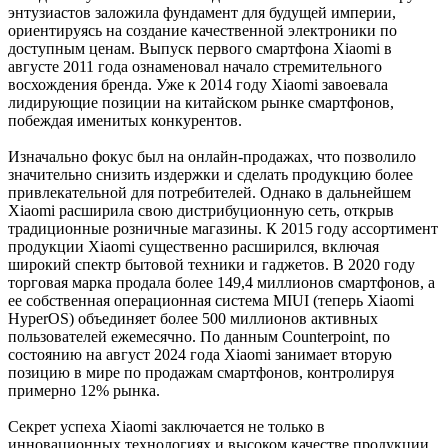
энтузиастов заложила фундамент для будущей империи,
ориентируясь на создание качественной электроники по
доступным ценам. Выпуск первого смартфона Xiaomi в
августе 2011 года ознаменовал начало стремительного
восхождения бренда. Уже к 2014 году Xiaomi завоевала
лидирующие позиции на китайском рынке смартфонов,
побеждая именитых конкурентов.
Изначально фокус был на онлайн-продажах, что позволило
значительно снизить издержки и сделать продукцию более
привлекательной для потребителей. Однако в дальнейшем
Xiaomi расширила свою дистрибуционную сеть, открыв
традиционные розничные магазины. К 2015 году ассортимент
продукции Xiaomi существенно расширился, включая
широкий спектр бытовой техники и гаджетов. В 2020 году
торговая марка продала более 149,4 миллионов смартфонов, а
ее собственная операционная система MIUI (теперь Xiaomi
HyperOS) объединяет более 500 миллионов активных
пользователей ежемесячно. По данным Counterpoint, по
состоянию на август 2024 года Xiaomi занимает вторую
позицию в мире по продажам смартфонов, контролируя
примерно 12% рынка.
Секрет успеха Xiaomi заключается не только в
инновационных технологиях и высоком качестве продукции,