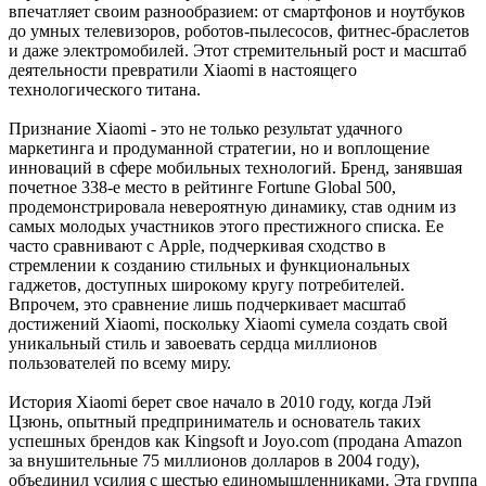
впечатляет своим разнообразием: от смартфонов и ноутбуков
до умных телевизоров, роботов-пылесосов, фитнес-браслетов
и даже электромобилей. Этот стремительный рост и масштаб
деятельности превратили Xiaomi в настоящего
технологического титана.
Признание Xiaomi - это не только результат удачного
маркетинга и продуманной стратегии, но и воплощение
инноваций в сфере мобильных технологий. Бренд, занявшая
почетное 338-е место в рейтинге Fortune Global 500,
продемонстрировала невероятную динамику, став одним из
самых молодых участников этого престижного списка. Ее
часто сравнивают с Apple, подчеркивая сходство в
стремлении к созданию стильных и функциональных
гаджетов, доступных широкому кругу потребителей.
Впрочем, это сравнение лишь подчеркивает масштаб
достижений Xiaomi, поскольку Xiaomi сумела создать свой
уникальный стиль и завоевать сердца миллионов
пользователей по всему миру.
История Xiaomi берет свое начало в 2010 году, когда Лэй
Цзюнь, опытный предприниматель и основатель таких
успешных брендов как Kingsoft и Joyo.com (продана Amazon
за внушительные 75 миллионов долларов в 2004 году),
объединил усилия с шестью единомышленниками. Эта группа