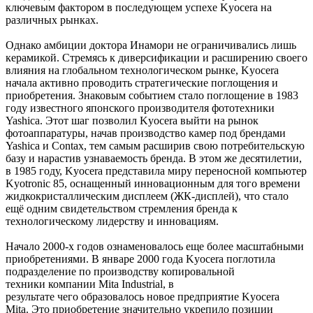
ключевым фактором в последующем успехе Kyocera на
различных рынках.
Однако амбиции доктора Инамори не ограничивались лишь
керамикой. Стремясь к диверсификации и расширению своего
влияния на глобальном технологическом рынке, Kyocera
начала активно проводить стратегические поглощения и
приобретения. Знаковым событием стало поглощение в 1983
году известного японского производителя фототехники
Yashica. Этот шаг позволил Kyocera выйти на рынок
фотоаппаратуры, начав производство камер под брендами
Yashica и Contax, тем самым расширив свою потребительскую
базу и нарастив узнаваемость бренда. В этом же десятилетии,
в 1985 году, Kyocera представила миру переносной компьютер
Kyotronic 85, оснащенный инновационным для того времени
жидкокристаллическим дисплеем (ЖК-дисплей), что стало
ещё одним свидетельством стремления бренда к
технологическому лидерству и инновациям.
Начало 2000-х годов ознаменовалось еще более масштабными
приобретениями. В январе 2000 года Kyocera поглотила
подразделение по производству копировальной
техники компании Mita Industrial, в
результате чего образовалось новое предприятие Kyocera
Mita. Это приобретение значительно укрепило позиции