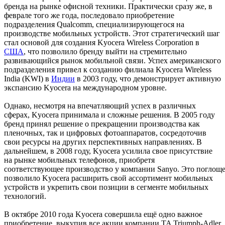
бренда на рынке офисной техники. Практически сразу же, в
феврале того же года, последовало приобретение
подразделения Qualcomm, специализирующегося на
производстве мобильных устройств. Этот стратегический шаг
стал основой для создания Kyocera Wireless Corporation в
США
, что позволило бренду выйти на стремительно
развивающийся рынок мобильной связи. Успех американского
подразделения привел к созданию филиала Kyocera Wireless
India (KWI) в
Индии
в 2003 году, что демонстрирует активную
экспансию Kyocera на международном уровне.
Однако, несмотря на впечатляющий успех в различных
сферах, Kyocera принимала и сложные решения. В 2005 году
бренд принял решение о прекращении производства как
пленочных, так и цифровых фотоаппаратов, сосредоточив
свои ресурсы на других перспективных направлениях. В
дальнейшем, в 2008 году, Kyocera усилила свое присутствие
на рынке мобильных телефонов, приобретя
соответствующее производство у компании Sanyo. Это поглощ
позволило Kyocera расширить свой ассортимент мобильных
устройств и укрепить свои позиции в сегменте мобильных
технологий.
В октябре 2010 года Kyocera совершила ещё одно важное
приобретение, выкупив все акции компании TA Triumph-Adler