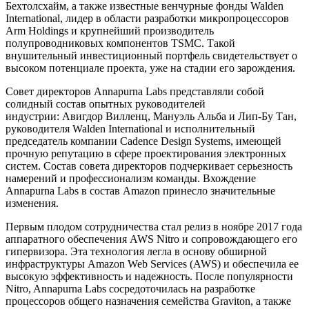
Бехтолсхайм, а также известные венчурные фонды Walden
International, лидер в области разработки микропроцессоров
Arm Holdings и крупнейший производитель
полупроводниковых компонентов TSMC. Такой
внушительный инвестиционный портфель свидетельствует о
высоком потенциале проекта, уже на стадии его зарождения.
Совет директоров Annapurna Labs представляли собой
солидный состав опытных руководителей
индустрии: Авигдор Вилленц, Мануэль Альба и Лип-Бу Тан,
руководителя Walden International и исполнительный
председатель компании Cadence Design Systems, имеющей
прочную репутацию в сфере проектирования электронных
систем. Состав совета директоров подчеркивает серьезность
намерений и профессионализм команды. Вхождение
Annapurna Labs в состав Amazon принесло значительные
изменения.
Первым плодом сотрудничества стал релиз в ноябре 2017 года
аппаратного обеспечения AWS Nitro и сопровождающего его
гипервизора. Эта технология легла в основу обширной
инфраструктуры Amazon Web Services (AWS) и обеспечила ее
высокую эффективность и надежность. После популярности
Nitro, Annapurna Labs сосредоточилась на разработке
процессоров общего назначения семейства Graviton, а также