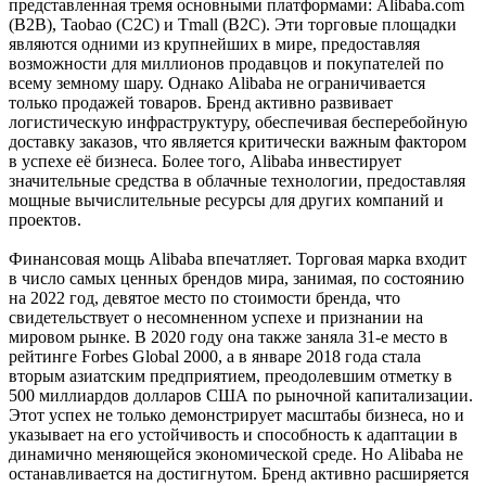
представленная тремя основными платформами: Alibaba.com
(B2B), Taobao (C2C) и Tmall (B2C). Эти торговые площадки
являются одними из крупнейших в мире, предоставляя
возможности для миллионов продавцов и покупателей по
всему земному шару. Однако Alibaba не ограничивается
только продажей товаров. Бренд активно развивает
логистическую инфраструктуру, обеспечивая бесперебойную
доставку заказов, что является критически важным фактором
в успехе её бизнеса. Более того, Alibaba инвестирует
значительные средства в облачные технологии, предоставляя
мощные вычислительные ресурсы для других компаний и
проектов.
Финансовая мощь Alibaba впечатляет. Торговая марка входит
в число самых ценных брендов мира, занимая, по состоянию
на 2022 год, девятое место по стоимости бренда, что
свидетельствует о несомненном успехе и признании на
мировом рынке. В 2020 году она также заняла 31-е место в
рейтинге Forbes Global 2000, а в январе 2018 года стала
вторым азиатским предприятием, преодолевшим отметку в
500 миллиардов долларов США по рыночной капитализации.
Этот успех не только демонстрирует масштабы бизнеса, но и
указывает на его устойчивость и способность к адаптации в
динамично меняющейся экономической среде. Но Alibaba не
останавливается на достигнутом. Бренд активно расширяется